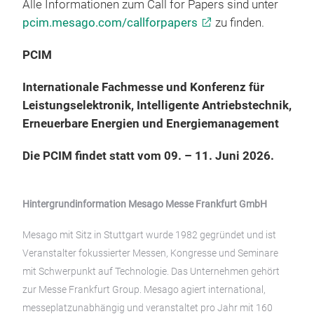
Alle Informationen zum Call for Papers sind unter
pcim.mesago.com/callforpapers
zu finden.
PCIM
Internationale Fachmesse und Konferenz für
Leistungselektronik, Intelligente Antriebstechnik,
Erneuerbare Energien und Energiemanagement
Die PCIM findet statt vom 09. – 11. Juni 2026.
Hintergrundinformation Mesago Messe Frankfurt GmbH
Mesago mit Sitz in Stuttgart wurde 1982 gegründet und ist
Veranstalter fokussierter Messen, Kongresse und Seminare
mit Schwerpunkt auf Technologie. Das Unternehmen gehört
zur Messe Frankfurt Group. Mesago agiert international,
messeplatzunabhängig und veranstaltet pro Jahr mit 160